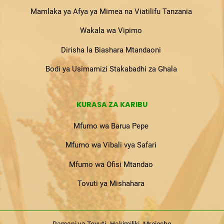
Mamlaka ya Afya ya Mimea na Viatilifu Tanzania
Wakala wa Vipimo
Dirisha la Biashara Mtandaoni
Bodi ya Usimamizi Stakabadhi za Ghala
KURASA ZA KARIBU
Mfumo wa Barua Pepe
Mfumo wa Vibali vya Safari
Mfumo wa Ofisi Mtandao
Tovuti ya Mishahara
Ramani ya Tovuti
Hakimiliki
Mrejesho